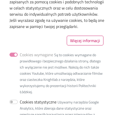
zapisanych za pomocą cookies i podobnych technologii
Dyscypliny naukowe w PŁ
w celach statystycznych oraz w celu dostosowania
Inicjatywa Doskonałości Uczelnia Badawcza
serwisu do indywidualnych potrzeb użytkowników.
Jeśli wyrażasz zgodę na używanie cookies, to będą one
BIP
zapisane w pamięci twojej przeglądarki.
Deklaracja dostępności cyfrowej
Polityka prywatności
Więcej informacji
Cookies wymagane
Są to cookies wymagane do
prawidłowego i bezpiecznego działania strony, dlatego
ich wyłączenie nie jest możliwe. Należą do nich także
cookies Youtube, które umożliwiają odtwarzanie filmów
oraz ciasteczka Knightlab z narzędzia, które
ul. Żeromskiego 116
wykorzystujemy do prezentacji historii Politechniki
90-543 Łódź
Łódzkiej.
NIP:
727-002-18-95
Cookies statystyczne
Używamy narzędzia Google
e-mail:
Naciśnij aby wyświetlić adres email
Analytics, które zbieraja dane statystyczne oraz
rejestruje sposób korzystania przez internautów z