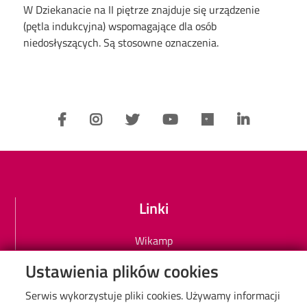
W Dziekanacie na II piętrze znajduje się urządzenie
(pętla indukcyjna) wspomagające dla osób
niedosłyszących. Są stosowne oznaczenia.
Linki
Wikamp
Poczta elektroniczna PŁ
Ustawienia plików cookies
Biblioteka PŁ
Serwis wykorzystuje pliki cookies. Używamy informacji
Mapa Kampusu