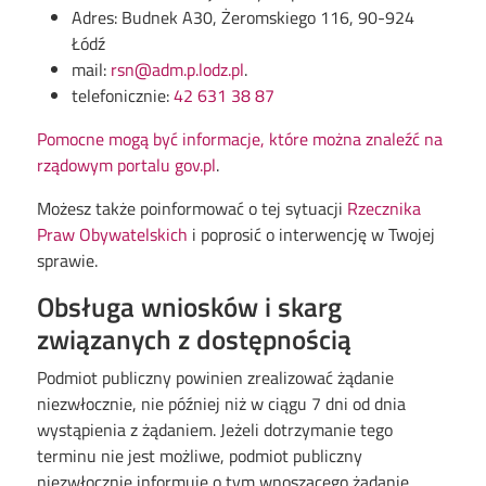
Adres: Budnek A30, Żeromskiego 116, 90-924
Łódź
mail:
rsn@adm.p.lodz.pl
.
telefonicznie:
42 631 38 87
Pomocne mogą być informacje, które można znaleźć na
rządowym portalu gov.pl
.
Możesz także poinformować o tej sytuacji
Rzecznika
Praw Obywatelskich
i poprosić o interwencję w Twojej
sprawie.
Obsługa wniosków i skarg
związanych z dostępnością
Podmiot publiczny powinien zrealizować żądanie
niezwłocznie, nie później niż w ciągu 7 dni od dnia
wystąpienia z żądaniem. Jeżeli dotrzymanie tego
terminu nie jest możliwe, podmiot publiczny
niezwłocznie informuje o tym wnoszącego żądanie,