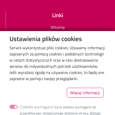
Linki
Wikamp
Poczta elektroniczna PŁ
Ustawienia plików cookies
Biblioteka PŁ
Serwis wykorzystuje pliki cookies. Używamy informacji
Mapa Kampusu
zapisanych za pomocą cookies i podobnych technologii
Dyscypliny naukowe w PŁ
w celach statystycznych oraz w celu dostosowania
Inicjatywa Doskonałości Uczelnia Badawcza
serwisu do indywidualnych potrzeb użytkowników.
Jeśli wyrażasz zgodę na używanie cookies, to będą one
BIP
zapisane w pamięci twojej przeglądarki.
Deklaracja dostępności cyfrowej
Polityka prywatności
Więcej informacji
Cookies wymagane
Są to cookies wymagane do
prawidłowego i bezpiecznego działania strony, dlatego