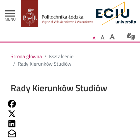
- Strona główn
Przejdź do treści
menu
MENU
Strona główna
Kształcenie
Rady Kierunków Studiów
Rady Kierunków Studiów
Share on Fb
Share on Twitter
Share on Linkedin
Share on Mailto