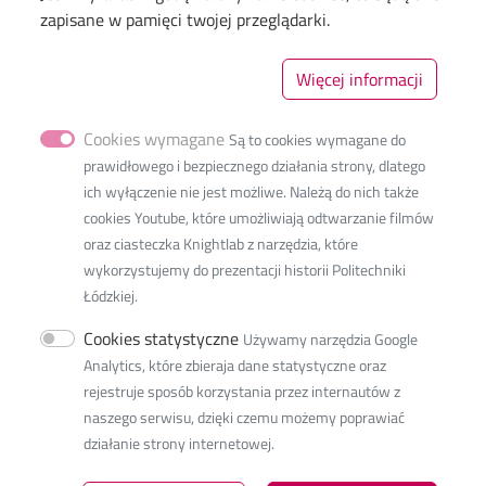
BIP
zapisane w pamięci twojej przeglądarki.
Deklaracja dostępności cyfrowej
Polityka prywatności
Więcej informacji
Cookies wymagane
Są to cookies wymagane do
prawidłowego i bezpiecznego działania strony, dlatego
ich wyłączenie nie jest możliwe. Należą do nich także
cookies Youtube, które umożliwiają odtwarzanie filmów
oraz ciasteczka Knightlab z narzędzia, które
ul. Żeromskiego 116
wykorzystujemy do prezentacji historii Politechniki
90-543 Łódź
Łódzkiej.
NIP:
727-002-18-95
Cookies statystyczne
Używamy narzędzia Google
e-mail:
Naciśnij aby wyświetlić adres email
Analytics, które zbieraja dane statystyczne oraz
rejestruje sposób korzystania przez internautów z
Adres do doręczeń elektronicznych (ADE)
:
naszego serwisu, dzięki czemu możemy poprawiać
działanie strony internetowej.
AE:PL-77859-99877-ERVVB-29