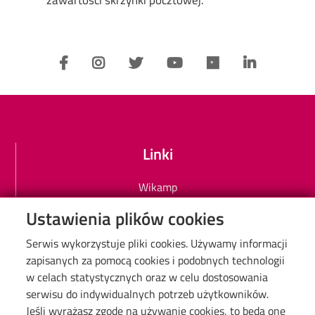
Linki
Wikamp
Poczta elektroniczna PŁ
Ustawienia plików cookies
Biblioteka PŁ
Serwis wykorzystuje pliki cookies. Używamy informacji
Mapa Kampusu
zapisanych za pomocą cookies i podobnych technologii
Dyscypliny naukowe w PŁ
w celach statystycznych oraz w celu dostosowania
Inicjatywa Doskonałości Uczelnia Badawcza
serwisu do indywidualnych potrzeb użytkowników.
Jeśli wyrażasz zgodę na używanie cookies, to będą one