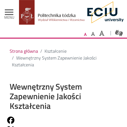
- Strona główn
Przejdź do treści
menu
MENU
Strona główna
Kształcenie
Wewnętrzny System Zapewnienie Jakości
Kształcenia
Wewnętrzny System
Zapewnienie Jakości
Kształcenia
Share on Fb